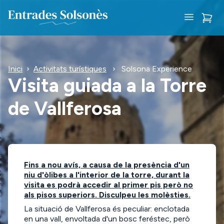
Inici
›
Activitats turístiques
›
Solsona Experience
Visita guiada a la Torre
de Vallferosa
Fins a nou avís, a causa de la presència d'un
niu d'òlibes a l'interior de la torre, durant la
visita es podrà accedir al primer pis però no
als pisos superiors. Disculpeu les molèsties.
La situació de Vallferosa és peculiar: enclotada
en una vall, envoltada d'un bosc feréstec, però