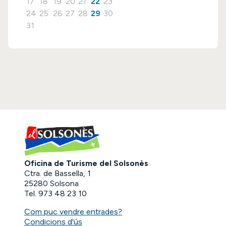
17
18
19
20
21
22
23
24
25
26
27
28
29
30
31
Oficina de Turisme del Solsonès
Ctra. de Bassella, 1
25280 Solsona
Tel. 973 48 23 10
Com puc vendre entrades?
Condicions d'ús