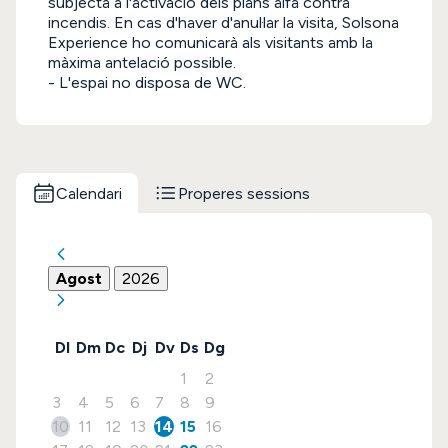
subjecta a l'activació dels plans alfa contra
incendis. En cas d'haver d'anul·lar la visita, Solsona
Experience ho comunicarà als visitants amb la
màxima antelació possible.
- L'espai no disposa de WC.
Calendari
Properes sessions
Agost
2026
Dl
Dm
Dc
Dj
Dv
Ds
Dg
1
2
3
4
5
6
7
8
9
10
11
12
13
14
15
16