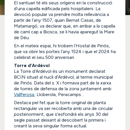
El santuari té els seus orígens en la construcció
d’una capella edificada pels hospitalers. La
devoció popular va prendre molta rellevància a
partir de l’any 1507, quan Bernat Casas, de
Matamargó, va declarar que, en arribar a la capella
de camí cap a Biosca, se li havia aparegut la Mare
de Déu.
En el mateix espai, hi trobem l’Hostal de Pinós,
que va obrir les portes l’any 1524 i que el 2024 ha
celebrat el seu 500 aniversari.
Torre d’Ardèvol
La Torre d'Ardèvol és un monument declarat
BCIN situat al nucli d'Ardèvol, al terme municipal
de Pinós. Data del s. X i formava part de la xarxa
de torres de defensa de la zona juntament amb
Vallferosa
, Lloberola, Peracamps…
Destaca pel fet que la torre original de planta
rectangular va ser recoberta amb una de circular
posteriorment, que s'esfondrà els anys 30 del
segle passat deixant al descobert la primera i
creant la seva singular forma actual.