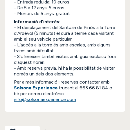
- Entrada reduida: 10 euros
- De 5 a 12 anys: 5 euros
- Menors de 5 anys: gratuït
Informació d'interès:
- El desplaçament del Santuari de Pinós a la Torre
d’Ardèvol (5 minuts) el durà a terme cada visitant
amb el seu vehicle particular.
- L’accés a la torre és amb escales, amb alguns
trams amb difcultat.
- S'ofereixen també visites amb guia exclusiu fora
d'aquest horari.
- Amb reserva prèvia, hi ha la possibilitat de visitar
només un dels dos elements.
Per a més informació i reserves contactar amb
Solsona Experience
trucant al 663 66 81 84 o
bé per correu electrònic
info@solsonaexperience.com